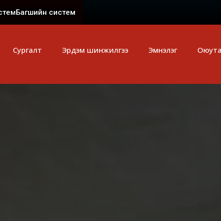
стем
Багшийн систем
Сургалт
Эрдэм шинжилгээ
Эмнэлэг
Оюут