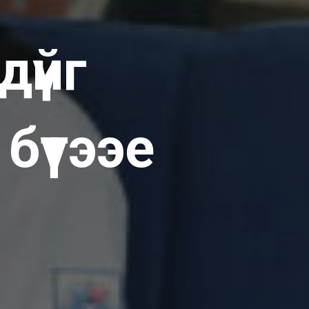
дүйг
бүтээе