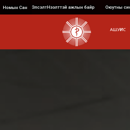
Элсэлт
Нээлттэй ажлын байр
Оюутны си
Номын Сан
АШУҮИС