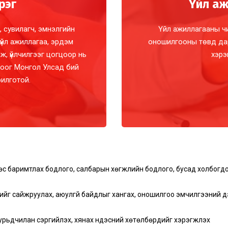
рэг
Үйл аж
, сувилагч, эмнэлгийн
Үйл ажиллагааны ч
 үйл ажиллагаа, эрдэм
оношилгооны төвд дара
ж, үйлчилгээг цогцоор нь
хэрэ
лцоог Монгол Улсад бий
рилготой.
өс баримтлах бодлого, салбарын хөгжлийн бодлого, бусад холбогдох
жийг сайжруулах, аюулгүй байдлыг хангах, оношилгоо эмчилгээний д
урьдчилан сэргийлэх, хянах үндэсний хөтөлбөрүүдийг хэрэгжүүлэх