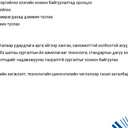
сэргийлэх үзлэгийн зохион байгуулалтад оролцох
хойлох
хамрагдахад дэмжин туслах
жин туслах
талаар удирдлага арга зүйгээр хангах, санхүүжилттэй холбоотой асуу
 бүх шатны сургалтын үйл ажиллагааг технологи, стандартын дагуу з
тнүүдийг чадавхжуулах тасралтгүй сургалтыг зохион байгуулах
н хөгжүүлэлт, технологийн шинэчлэлийн чиглэлээр төсөл хөтөлбөр