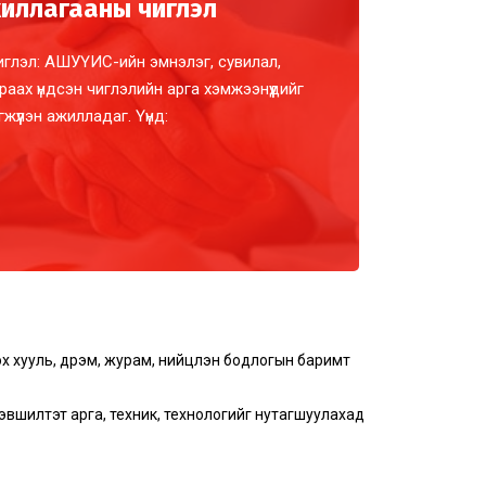
иллагааны чиглэл
иглэл: АШУҮИС-ийн эмнэлэг, сувилал,
ах үндсэн чиглэлийн арга хэмжээнүүдийг
гжүүлэн ажилладаг. Үүнд:
 хууль, дүрэм, журам, нийцүүлэн бодлогын баримт
эвшилтэт арга, техник, технологийг нутагшуулахад