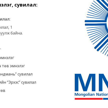
элэг, сувилал:
вилал:
илал, 1
уулж байна.
г
эмнэлэг
 төв эмнэлэг
андмань” сувилал
йн “Эрхэс” сувилал
төв