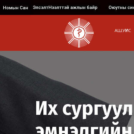
Элсэлт
Нээлттэй ажлын байр
Оюутны си
Номын Сан
АШУҮИС
Их сургуу
эмнэлгийн