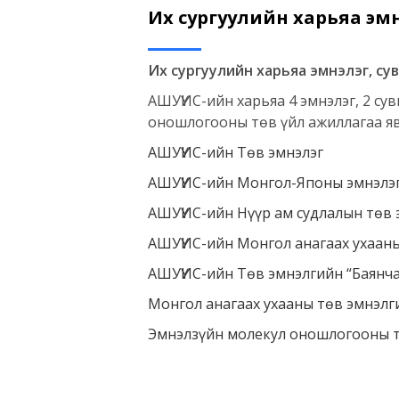
Их сургуулийн харьяа эмн
Их сургуулийн харьяа эмнэлэг, су
АШУҮИС-ийн харьяа 4 эмнэлэг, 2 сув
оношлогооны төв үйл ажиллагаа яв
АШУҮИС-ийн Төв эмнэлэг
АШУҮИС-ийн Монгол-Японы эмнэлэ
АШУҮИС-ийн Нүүр ам судлалын төв 
АШУҮИС-ийн Монгол анагаах ухааны
АШУҮИС-ийн Төв эмнэлгийн “Баянч
Монгол анагаах ухааны төв эмнэлги
Эмнэлзүйн молекул оношлогооны 