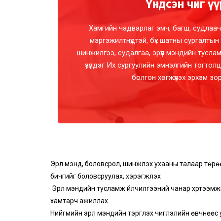
Үндсэн чиг үү
Хамгийн чадварлаг эмч, багш, судлаач
мэргэжилтнүүдтэй, бүх шатны сургалтын
шинжилгээ, судалгаа, эрүүл мэндийн туслам
үзүүлдэг Их сургуулийн эмнэлгийн тогто
болгон хөгжүүлэх эрхэм зо
Эрүүл мэнд, боловсрол, шинжлэх ухааны талаар төрө
бичгийг боловсруулах, хэрэгжүүлэх
Эрүүл мэндийн тусламж үйлчилгээний чанар хүртээм
хамтарч ажиллах
Нийгмийн эрүүл мэндийн тэргүүлэх чиглэлийн өвчнөөс 