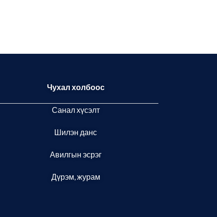
Чухал холбоос
Санал хүсэлт
Шилэн данс
Авилгын эсрэг
Дүрэм, журам