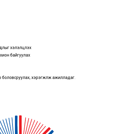
длыг хэлэлцүүлэх
охион байгуулах
 боловсруулах, хэрэгжүүлж ажилладаг.