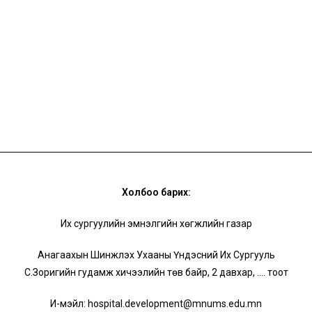
Холбоо барих:
Их сургуулийн эмнэлгийн хөгжлийн газар
Анагаахын Шинжлэх Ухааны Үндэсний Их Сургууль
С.Зоригийн гудамж хичээлийн төв байр, 2 давхар, …. тоот
И-мэйл:
hospital.development@mnums.edu.mn