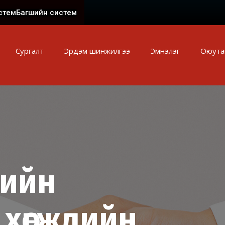
стем
Багшийн систем
Сургалт
Эрдэм шинжилгээ
Эмнэлэг
Оюута
лийн
 хөгжлийн