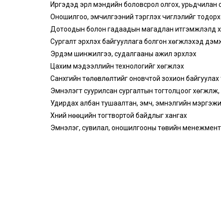
Иргэдэд эрүүл мэндийн боловсрол олгох, урьдчилан 
Оношилгоо, эмчилгээний тэргүүлэх чиглэлийг тодор
Дотоодын болон гадаадын магадлан итгэмжлэлд 
Сургалт эрхлэх байгууллага болгон хөгжүүлэхэд дэм
Эрдэм шинжилгээ, судалгааны ажил эрхлэх
Цахим мэдээллийн технологийг хөгжүүлэх
Санхүүгийн төлөвлөлтийг оновчтой зохион байгуулах 
Эмнэлэгт суурилсан сургалтын тогтолцоог хөгжүүлж,
Удирдах албан тушаалтан, эмч, эмнэлгийн мэргэжил
Хүний нөөцийн тогтвортой байдлыг хангах
Эмнэлэг, сувилал, оношилгооны төвийн менежментий