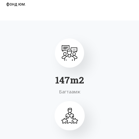
фонд юм.
186
m2
Багтаамж