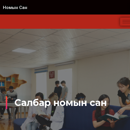
Номын Сан
Салбар номын сан