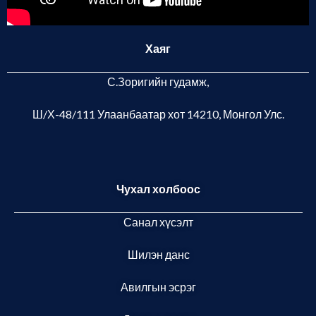
Хаяг
С.Зоригийн гудамж,
Ш/Х-48/111 Улаанбаатар хот
14210, Монгол Улс.
Чухал холбоос
Санал хүсэлт
Шилэн данс
Авилгын эсрэг