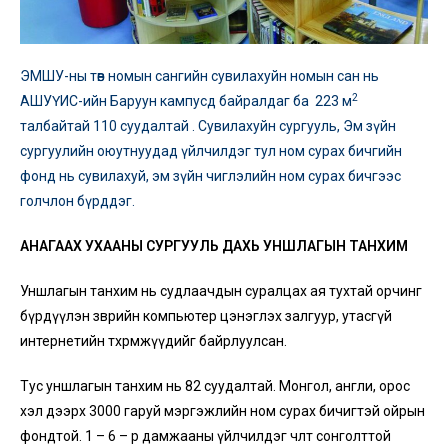
ЭМШУ-ны төв номын сангийн сувилахуйн номын сан нь
2
АШУҮИС-ийн Баруун кампусд байралдаг ба 223 м
талбайтай 110 суудалтай . Сувилахуйн сургууль, Эм зүйн
сургуулийн оюутнуудад үйлчилдэг тул ном сурах бичгийн
фонд нь сувилахуй, эм зүйн чиглэлийн ном сурах бичгээс
голчлон бүрддэг.
АНАГААХ УХААНЫ СУРГУУЛЬ ДАХЬ УНШЛАГЫН ТАНХИМ
Уншлагын танхим нь судлаачдын суралцах ая тухтай орчинг
бүрдүүлэн зөөврийн компьютер цэнэглэх залгуур, утасгүй
интернетийн төхөөрөмжүүдийг байрлуулсан.
Тус уншлагын танхим нь 82 суудалтай. Монгол, англи, орос
хэл дээрх 3000 гаруй мэргэжлийн ном сурах бичигтэй ойрын
фондтой. 1 – 6 – р дамжааны үйлчилдэг чөлөөт сонголттой