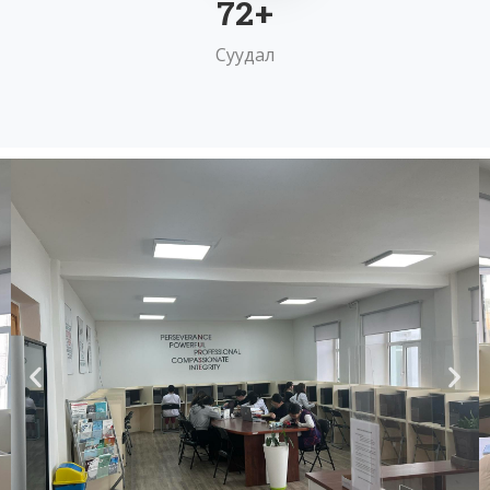
91
+
Суудал