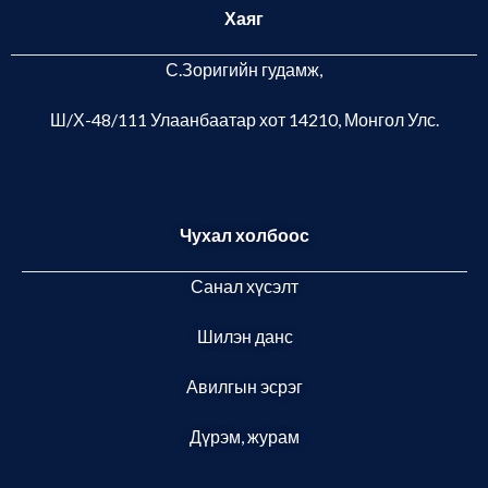
Хаяг
С.Зоригийн гудамж,
Ш/Х-48/111 Улаанбаатар хот
14210, Монгол Улс.
Чухал холбоос
Санал хүсэлт
Шилэн данс
Авилгын эсрэг
Дүрэм, журам