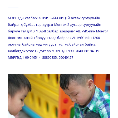
МЭРГЭД -I салбар: АШУҮИС-ийн ЛИЦЕЙ ахлах сургуулийн
байранд Сүхбаатар дүүрэг Монгол 2 дугаар сургуулийн
баруун талд МЭРГЭД-II салбар: цэцэрлэг АШУҮИС-ийн Монгол
Япон эмнэлгийн баруун талд байрлах АШУҮИС-ийн 1200
оюутны байрны урд жигүүрт тус тус байрлаж байна.
Холбогдох утасны дугаар МЭРГЭД-I 99097040, 88184919
МЭРГЭД-II 99 049514, 88899835, 99049127