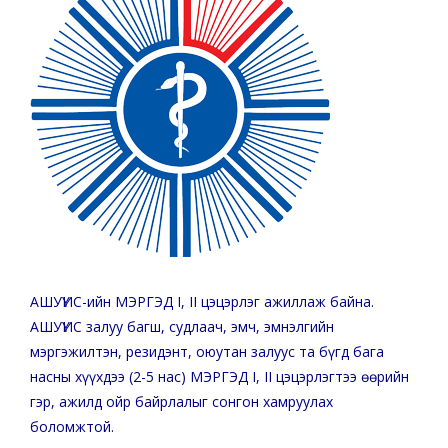
АШУҮИС-ийн МЭРГЭД I, II цэцэрлэг ажиллаж байна.
АШУҮИС залуу багш, судлаач, эмч, эмнэлгийн
мэргэжилтэн, резидэнт, оюутан залуус та бүгд бага
насны хүүхдээ (2-5 нас) МЭРГЭД I, II цэцэрлэгтээ өөрийн
гэр, ажилд ойр байрлалыг сонгон хамруулах
боломжтой.