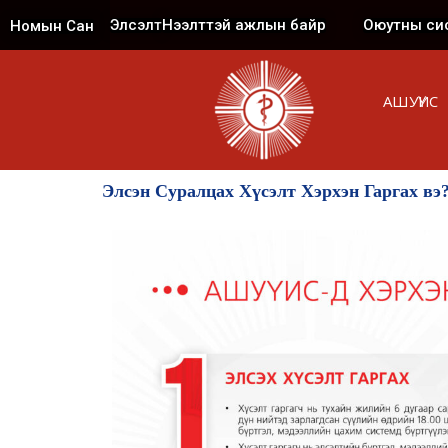
Элсэлт
Нээлттэй ажлын байр
Оюутны си
Номын Сан
АШУҮИС
Элсэн Суралцах Хүсэлт Хэрхэн Гаргах вэ