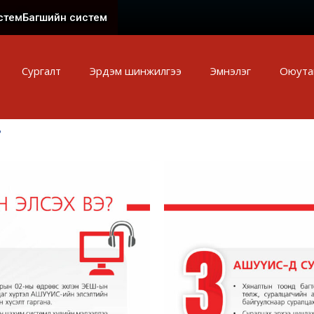
стем
Багшийн систем
Сургалт
Эрдэм шинжилгээ
Эмнэлэг
Оюута
?