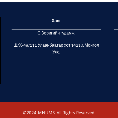
Хаяг
С.Зоригийн гудамж,
Ш/Х-48/111 Улаанбаатар хот
14210, Монгол
Улс.
©2024. MNUMS. All Rights Reserved.