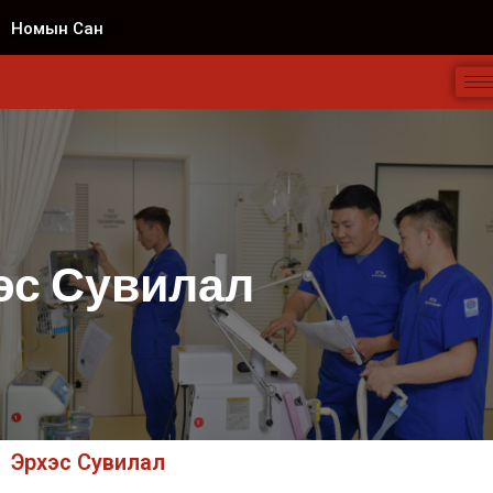
Номын Сан
эс Сувилал
Эрхэс Сувилал