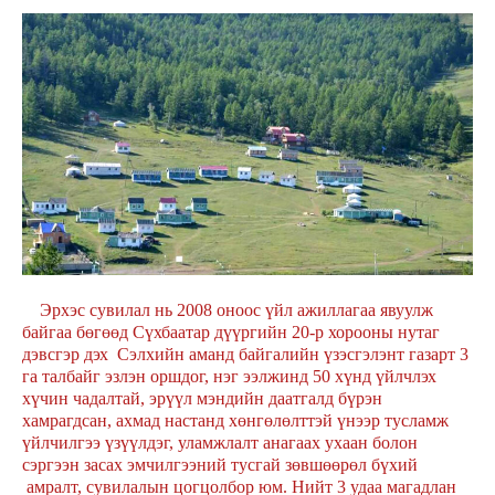
Эрхэс сувилал нь 2008 оноос үйл ажиллагаа явуулж
байгаа бөгөөд Сүхбаатар дүүргийн 20-р хорооны нутаг
дэвсгэр дэх Сэлхийн аманд байгалийн үзэсгэлэнт газарт 3
га талбайг эзлэн оршдог, нэг ээлжинд 50 хүнд үйлчлэх
хүчин чадалтай, эрүүл мэндийн даатгалд бүрэн
хамрагдсан, ахмад настанд хөнгөлөлттэй үнээр тусламж
үйлчилгээ үзүүлдэг, уламжлалт анагаах ухаан болон
сэргээн засах эмчилгээний тусгай зөвшөөрөл бүхий
амралт, сувилалын цогцолбор юм. Нийт 3 удаа магадлан