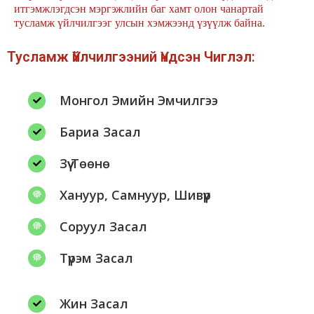
итгэмжлэгдсэн мэргэжлийн баг хамт олон чанартай
тусламж үйлчилгээг улсын хэмжээнд үзүүлж байна.
Тусламж Үйлчилгээний Үндсэн Чиглэл:
Монгол Эмийн Эмчилгээ
Бариа Засал
Зүү Төөнө
Хануур, Самнуур, Шивүүр
Соруул Засал
Түрэм Засал
Жин Засал