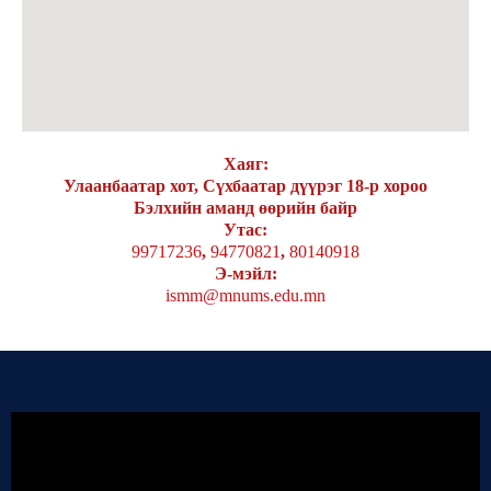
Хаяг:
Улаанбаатар хот, Сүхбаатар дүүрэг 18-р хороо
Бэлхийн аманд өөрийн байр
Утас:
99717236
,
94770821
,
80140918
Э-мэйл:
ismm@mnums.edu.mn