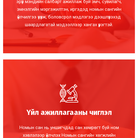
эрүүл мэндийн салбарт ажиллаж буй эмч, сувилагч,
эмнэлгийн мэргэжилтэн, иргэдэд номын сангийн
үйлчилгээ үзүүлж, боловсрол мэдлэгээ дээшлүүлэхэд
шаардлагатай мэдээллээр хангах үүрэгтэй.
Үйл ажиллагааны чиглэл
Номын сан нь уншигчдад сан хөмрөгт буй ном
хэвлэлээр үйлчлэх Номын сангийн хөгжлийн