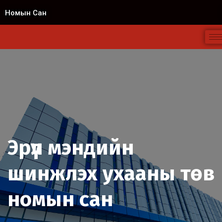
Номын Сан
Эрүүл мэндийн
шинжлэх ухааны төв
номын сан