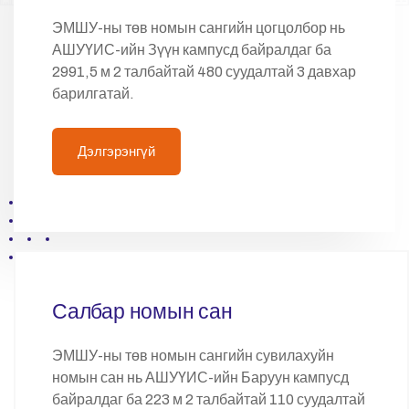
ЭМШУ-ны төв номын сангийн цогцолбор нь
АШУҮИС-ийн Зүүн кампусд байралдаг ба
2991,5 м 2 талбайтай 480 суудалтай 3 давхар
барилгатай.
Дэлгэрэнгүй
Салбар номын сан
ЭМШУ-ны төв номын сангийн сувилахуйн
номын сан нь АШУҮИС-ийн Баруун кампусд
байралдаг ба 223 м 2 талбайтай 110 суудалтай