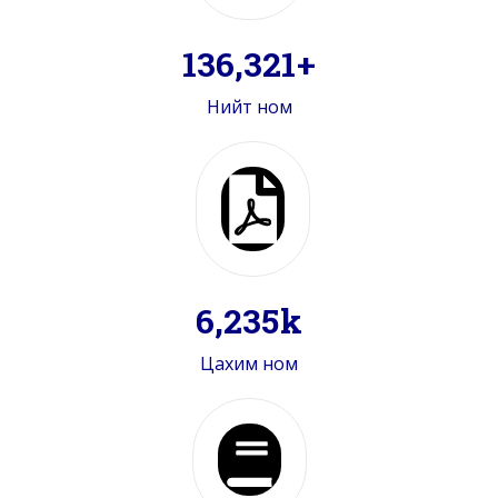
162,194
+
Нийт ном
7,541
k
Цахим ном