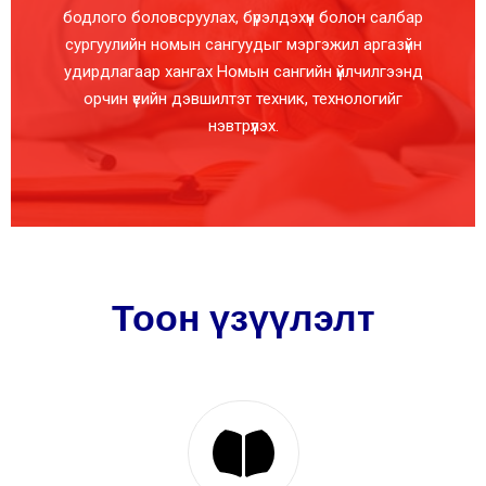
бодлого боловсруулах, бүрэлдэхүүн болон салбар
сургуулийн номын сангуудыг мэргэжил аргазүйн
удирдлагаар хангах Номын сангийн үйлчилгээнд
орчин үеийн дэвшилтэт техник, технологийг
нэвтрүүлэх.
Тоон үзүүлэлт