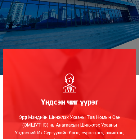
Үндсэн чиг үүрэг
Эрүүл Мэндийн Шинжлэх Ухааны Төв Номын Сан
(ЭМШУТНС) нь Анагаахын Шинжлэх Ухааны
Үндэсний Их Сургуулийн багш, суралцагч, ажилтан,