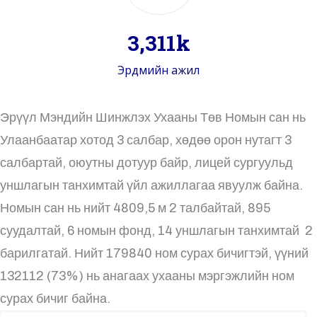
4,005
k
Эрдмийн ажил
Эрүүл Мэндийн Шинжлэх Ухааны Төв Номын сан нь
Улаанбаатар хотод 3 салбар, хөдөө орон нутагт 3
салбартай, оюутны дотуур байр, лицей сургуульд
уншлагын танхимтай үйл ажиллагаа явуулж байна.
Номын сан нь нийт 4809,5 м 2 талбайтай, 895
суудалтай, 6 номын фонд, 14 уншлагын танхимтай 2
барилгатай. Нийт 179840 ном сурах бичигтэй, үүний
132112 (73%) нь анагаах ухааны мэргэжлийн ном
сурах бичиг байна.