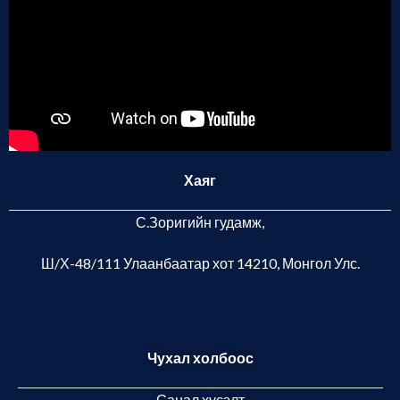
Хаяг
С.Зоригийн гудамж,
Ш/Х-48/111 Улаанбаатар хот
14210, Монгол Улс.
Чухал холбоос
Санал хүсэлт