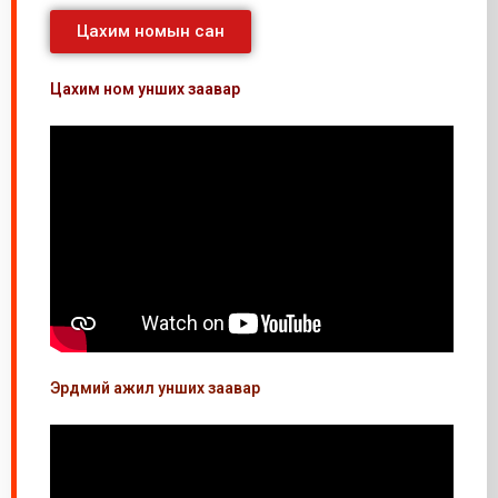
Цахим номын сан
Цахим ном унших заавар
Эрдмий ажил унших заавар