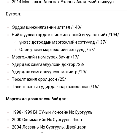
2014 Монголын Анагаах Ухааны Академийн гишүүн
Бүтээл:
Эрдэм шинжилгээний илтгэл /140/
Нийтлүүлсэн эрдэм шинжилгээний өгүүлэл нийт /194/
Үүнээс дотоодын мэргэжлийн сэтгүүлд /137/
Олон улсын мэргэжлийн сэтгүүлд /57/
Мэргэжлийн ном сурах бичиг /17/
Удирдаж хамгаалуулсан доктор /23/
Удирдаж хамгаалуулсан магистр /29/
Төсөлт ажил оролцсон /25/
Төсөлт ажлын удирдагчаар ажилласан /16/
Мэргэжил дээшлүүлсэн байдал:
1998-1999 БНСУ-ын Йонсейн Их Сургууль
2000 Окоямагийн Их Сургууль, Япон
2004 Лоззаны Их Сургууль, Щвейцари