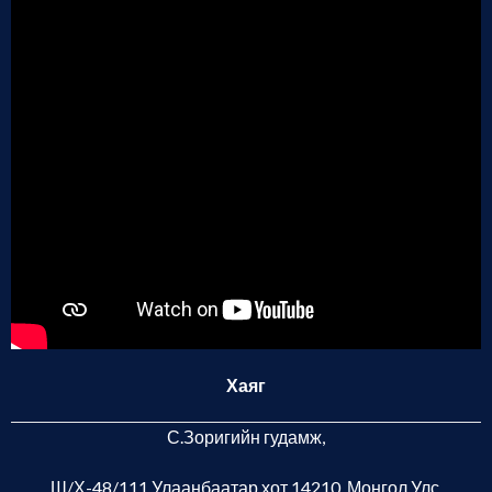
Хаяг
С.Зоригийн гудамж,
Ш/Х-48/111 Улаанбаатар хот
14210, Монгол Улс.